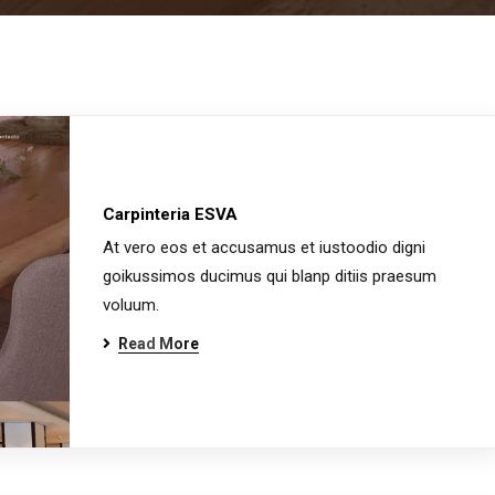
Carpinteria ESVA
At vero eos et accusamus et iustoodio digni
goikussimos ducimus qui blanp ditiis praesum
voluum.
Read More