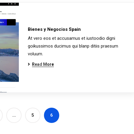
Bienes y Negocios Spain
At vero eos et accusamus et iustoodio digni
goikussimos ducimus qui blanp ditiis praesum
voluum.
Read More
…
5
6