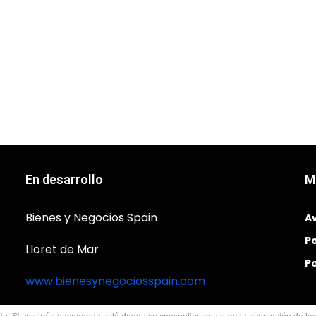
En desarrollo
M
Bienes y Negocios Spain
Av
Po
Lloret de Mar
Po
www.bienesynegociosspain.com
11/2022