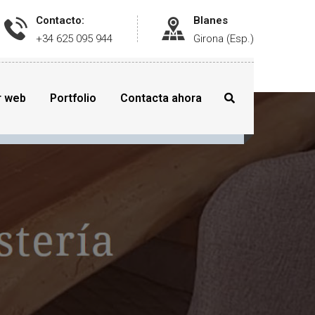
Contacto:
Blanes
+34 625 095 944
Girona (Esp.)
r web
Portfolio
Contacta ahora